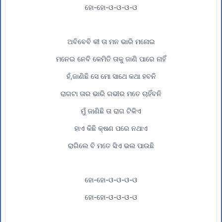
ହୋ-ହୋ-ଓ-ଓ-ଓ-ଓ
ଅବିବେବି କୀ ତା ମନ ଭାରି ମନୋଇ
ମନେଇ ନେବି କେମିତି ତାକୁ ଜାଣି ପାରେ ନାହିଁ
ହଁ,ଜାଣିଛି ସେ ମୋ ସାଥେ କଥା ହବନି
ରାଗଟା ତାର ଭାରି ଗଭୀର ମତେ ଚାହିଁବନି
ମୁଁ ଜାଣିଛି ତା ରାଗ ଟିକିଏ
ହାଏ କିଛି କ୍ଷଣ ପରେ ନଥାଏ
ରାଗିଲେ ବି ମତେ ସିଏ ଭଲ ପାଉଛି
ହୋ-ହୋ-ଓ-ଓ-ଓ-ଓ
ହୋ-ହୋ-ଓ-ଓ-ଓ-ଓ