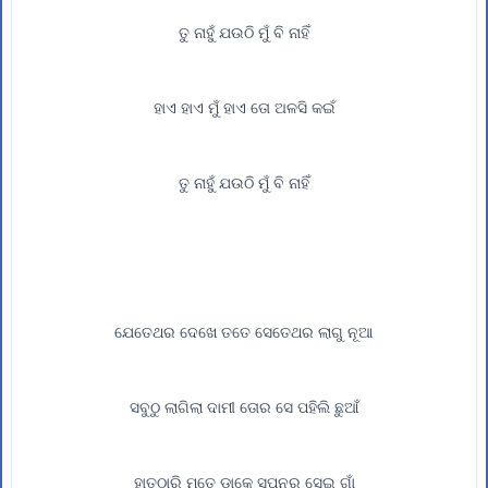
ତୁ ନାହୁଁ ଯଉଠି ମୁଁ ବି ନାହିଁ
ହାଏ ହାଏ ମୁଁ ହାଏ ତୋ ଅଳସି କଇଁ
ତୁ ନାହୁଁ ଯଉଠି ମୁଁ ବି ନାହିଁ
ଯେତେଥର ଦେଖେ ତତେ ସେତେଥର ଲାଗୁ ନୂଆ
ସବୁଠୁ ଲାଗିଲା ଦାମୀ ତୋର ସେ ପହିଲି ଛୁଆଁ
ହାତଠାରି ମତେ ଡାକେ ସପନର ସେଇ ଗାଁ