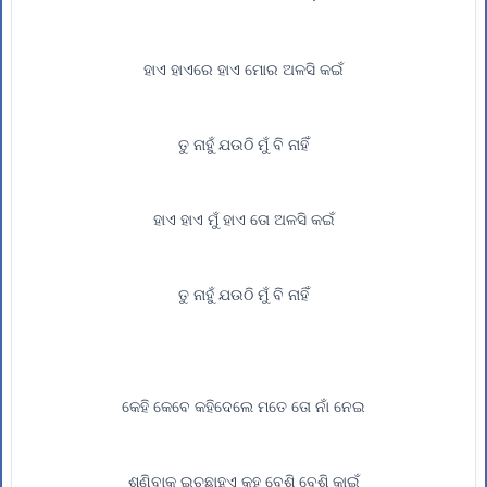
ହାଏ ହାଏରେ ହାଏ ମୋର ଅଳସି କଇଁ
ତୁ ନାହୁଁ ଯଉଠି ମୁଁ ବି ନାହିଁ
ହାଏ ହାଏ ମୁଁ ହାଏ ତୋ ଅଳସି କଇଁ
ତୁ ନାହୁଁ ଯଉଠି ମୁଁ ବି ନାହିଁ
କେହି କେବେ କହିଦେଲେ ମତେ ତୋ ନାଁ ନେଇ
ଶୁଣିବାକୁ ଇଚ୍ଛାହୁଏ କହ ବେଶି ବେଶି କାଇଁ