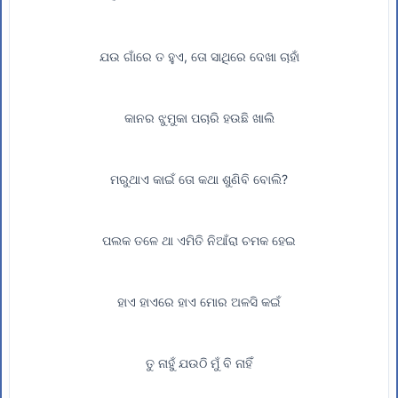
ଯଉ ଗାଁରେ ତ ହୁଏ, ତୋ ସାଥିରେ ଦେଖା ଚାହାଁ
କାନର ଝୁମୁକା ପଚାରି ହଉଛି ଖାଲି
ମରୁଥାଏ କାଇଁ ତୋ କଥା ଶୁଣିବି ବୋଲି?
ପଲକ ତଳେ ଥା ଏମିତି ନିଆଁରା ଚମକ ହେଇ
ହାଏ ହାଏରେ ହାଏ ମୋର ଅଳସି କଇଁ
ତୁ ନାହୁଁ ଯଉଠି ମୁଁ ବି ନାହିଁ