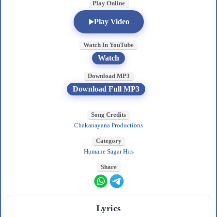
Play Online
Play Video
Watch In YouTube
Watch
Download MP3
Download Full MP3
Song Credits
Chakanayana Productions
Category
Humane Sagar Hits
Share
Lyrics