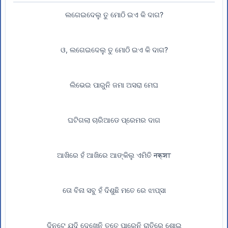
ଲଗେଇଦେଲୁ ତୁ ମୋଠି ଇଏ କି ଦାଗ?
ଓ, ଲଗେଇଦେଲୁ ତୁ ମୋଠି ଇଏ କି ଦାଗ?
ଲିଭେଇ ପାରୁନି ଜମା ଅସରା ମେଘ
ଘଟିଗଲା ଚାରିଆଡେ ପ୍ରେମର ଦାଗ
ଆଖିରେ ହଁ ଆଖିରେ ଆଙ୍କିଲୁ ଏମିତି नक्शा
ତୋ ବିନା ସବୁ ହଁ ଦିଶୁଛି ମତେ ରେ ଝାପ୍ସା
ଦିନଟେ ଯଦି ଦେଖେନି ତତେ ପାରେନି ରାତିରେ ଶୋଇ