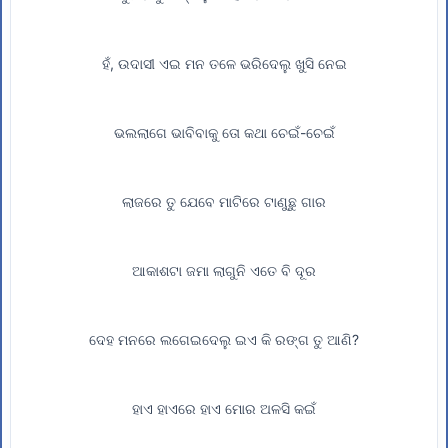
ହଁ, ଉଦାସୀ ଏଇ ମନ ତଳେ ଭରିଦେଲୁ ଖୁସି ନେଇ
ଭଲଲାଗେ ଭାବିବାକୁ ତୋ କଥା ଚେଇଁ-ଚେଇଁ
ଲାଜରେ ତୁ ଯେବେ ମାଟିରେ ଟାଣୁଛୁ ଗାର
ଆକାଶଟା ଜମା ଲାଗୁନି ଏତେ ବି ଦୂର
ଦେହ ମନରେ ଲଗେଇଦେଲୁ ଇଏ କି ରଙ୍ଗ ତୁ ଆଣି?
ହାଏ ହାଏରେ ହାଏ ମୋର ଅଳସି କଇଁ